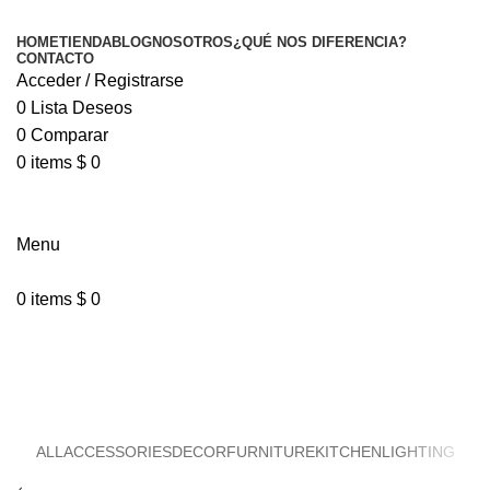
HOME
TIENDA
BLOG
NOSOTROS
¿QUÉ NOS DIFERENCIA?
CONTACTO
Acceder / Registrarse
0
Lista Deseos
0
Comparar
0
items
$
0
Menu
0
items
$
0
Kitchen
ALL
ACCESSORIES
DECOR
FURNITURE
KITCHEN
LIGHTING