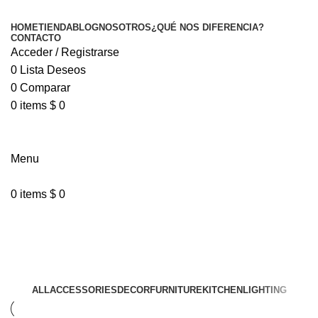
HOME
TIENDA
BLOG
NOSOTROS
¿QUÉ NOS DIFERENCIA?
CONTACTO
Acceder / Registrarse
0
Lista Deseos
0
Comparar
0
items
$
0
Menu
0
items
$
0
Furniture
ALL
ACCESSORIES
DECOR
FURNITURE
KITCHEN
LIGHTING