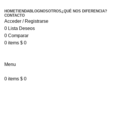
HOME
TIENDA
BLOG
NOSOTROS
¿QUÉ NOS DIFERENCIA?
CONTACTO
Acceder / Registrarse
0
Lista Deseos
0
Comparar
0
items
$
0
Menu
0
items
$
0
¿Qué nos diferencia?