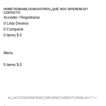
HOME
TIENDA
BLOG
NOSOTROS
¿QUÉ NOS DIFERENCIA?
CONTACTO
Acceder / Registrarse
0
Lista Deseos
0
Comparar
0
items
$
0
Menu
0
items
$
0
Accessories
ALL
ACCESSORIES
DECOR
FURNITURE
KITCHEN
LIGHTING